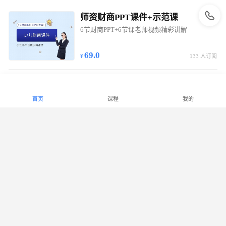
师资财商PPT课件+示范课
6节财商PPT+6节课老师视频精彩讲解
69.0
133 人订阅
学员财商手绘笔记
22课节视频讲解+16K精美手稿彩印教程
首页
课程
我的
69.0
103 人订阅
专业演绎幼儿财商寓言（3-6岁）
56课节，3-5分钟声频寓言故事感知财商
69.0
74 人订阅
给孩子钱不如让有“钱途”! （7-9