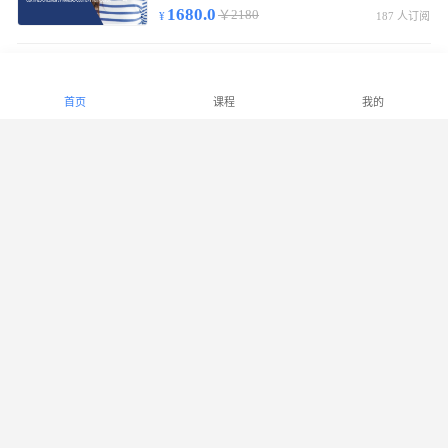
1680.0
￥2180
187 人订阅
中级少儿财商指导师基础通关班
初/中级线上视频课55节，含实物教材/复习提纲，考试合格发中级少儿财商指导师证书。
首页
课程
我的
2180.0
￥2880
299 人订阅
高级少儿财商指导师基础通关班
初/中/高级线上视频课90节，实物教材/复习提纲，考试合格发高级少儿财商指导师证书。
2780.0
￥3380
1007 人订阅
少儿财商能力等级课程（LECF）