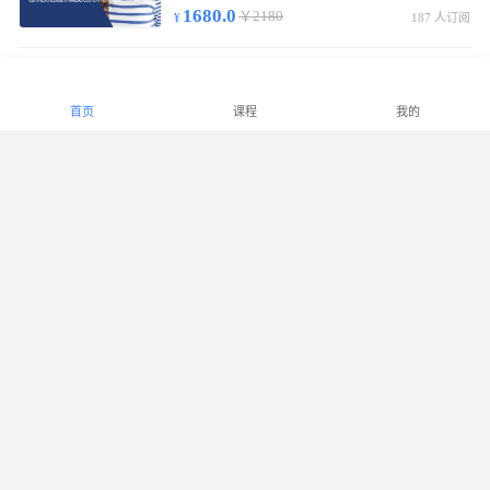
1680.0
￥2180
187 人订阅
中级少儿财商指导师基础通关班
初/中级线上视频课55节，含实物教材/复习提纲，考试合格发中级少儿财商指导师证书。
首页
课程
我的
2180.0
￥2880
299 人订阅
高级少儿财商指导师基础通关班
初/中/高级线上视频课90节，实物教材/复习提纲，考试合格发高级少儿财商指导师证书。
2780.0
￥3380
1007 人订阅
少儿财商能力等级课程（LECF）