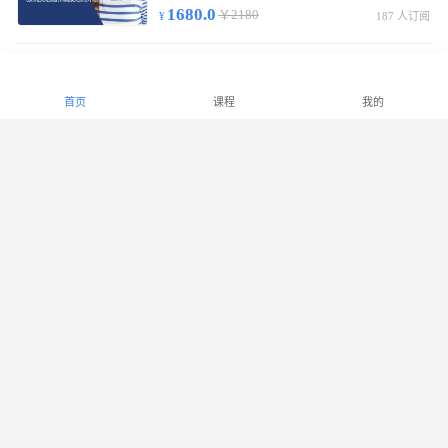
1680.0
￥2180
187 人订阅
中级少儿财商指导师基础通关班
初/中级线上视频课55节，含实物教材/复习提纲，考试合格发中级少儿财商指导师证书。
首页
课程
我的
2180.0
￥2880
299 人订阅
高级少儿财商指导师基础通关班
初/中/高级线上视频课90节，实物教材/复习提纲，考试合格发高级少儿财商指导师证书。
2780.0
￥3380
1007 人订阅
少儿财商能力等级课程（LECF）