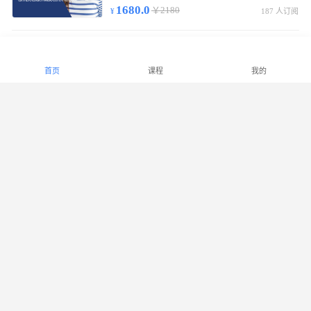
1680.0
￥2180
187 人订阅
中级少儿财商指导师基础通关班
初/中级线上视频课55节，含实物教材/复习提纲，考试合格发中级少儿财商指导师证书。
首页
课程
我的
2180.0
￥2880
299 人订阅
高级少儿财商指导师基础通关班
初/中/高级线上视频课90节，实物教材/复习提纲，考试合格发高级少儿财商指导师证书。
2780.0
￥3380
1007 人订阅
少儿财商能力等级课程（LECF）