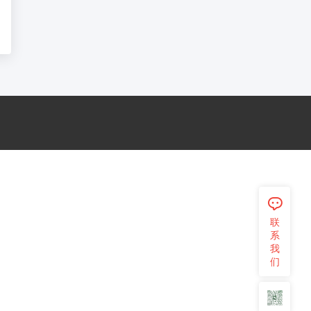
򡂈
联
系
我
们