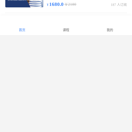
1680.0
￥2180
187 人订阅
中级少儿财商指导师基础通关班
初/中级线上视频课55节，含实物教材/复习提纲，考试合格发中级少儿财商指导师证书。
首页
课程
我的
2180.0
￥2880
299 人订阅
高级少儿财商指导师基础通关班
初/中/高级线上视频课90节，实物教材/复习提纲，考试合格发高级少儿财商指导师证书。
2780.0
￥3380
1007 人订阅
少儿财商能力等级课程（LECF）