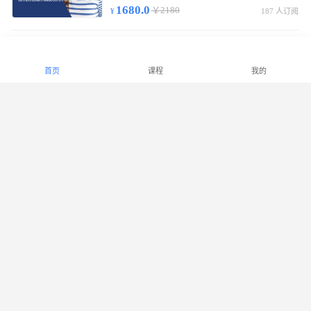
1680.0
￥2180
187 人订阅
中级少儿财商指导师基础通关班
初/中级线上视频课55节，含实物教材/复习提纲，考试合格发中级少儿财商指导师证书。
首页
课程
我的
2180.0
￥2880
299 人订阅
高级少儿财商指导师基础通关班
初/中/高级线上视频课90节，实物教材/复习提纲，考试合格发高级少儿财商指导师证书。
2780.0
￥3380
1007 人订阅
少儿财商能力等级课程（LECF）