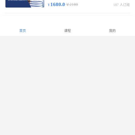
1680.0
￥2180
187 人订阅
中级少儿财商指导师基础通关班
初/中级线上视频课55节，含实物教材/复习提纲，考试合格发中级少儿财商指导师证书。
首页
课程
我的
2180.0
￥2880
299 人订阅
高级少儿财商指导师基础通关班
初/中/高级线上视频课90节，实物教材/复习提纲，考试合格发高级少儿财商指导师证书。
2780.0
￥3380
1007 人订阅
少儿财商能力等级课程（LECF）